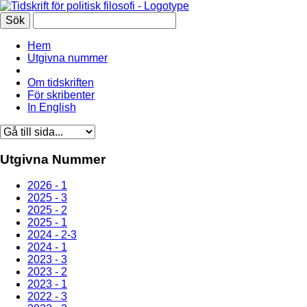
Hem
Utgivna nummer
Om tidskriften
För skribenter
In English
Utgivna Nummer
2026 - 1
2025 - 3
2025 - 2
2025 - 1
2024 - 2-3
2024 - 1
2023 - 3
2023 - 2
2023 - 1
2022 - 3