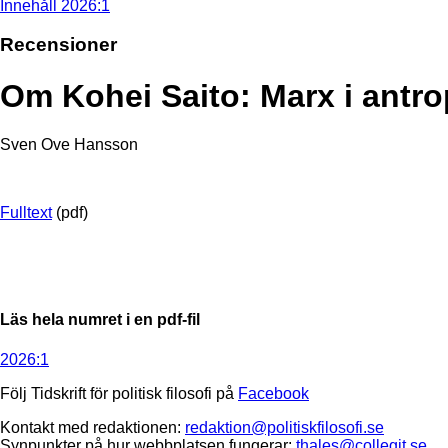
Innehåll 2026:1
Recensioner
Om Kohei Saito: Marx i ant
Sven Ove Hansson
Fulltext
(pdf)
Läs hela numret i en pdf-fil
2026:1
Följ Tidskrift för politisk filosofi på
Facebook
Kontakt med redaktionen:
redaktion@politiskfilosofi.se
Synpunkter på hur webbplatsen fungerar:
thales@collegit.se