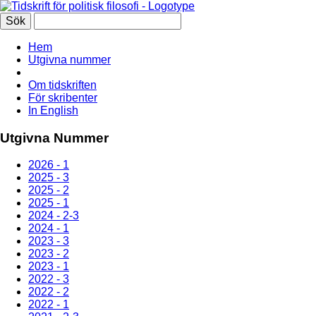
Hem
Utgivna nummer
Om tidskriften
För skribenter
In English
Utgivna Nummer
2026 - 1
2025 - 3
2025 - 2
2025 - 1
2024 - 2-3
2024 - 1
2023 - 3
2023 - 2
2023 - 1
2022 - 3
2022 - 2
2022 - 1